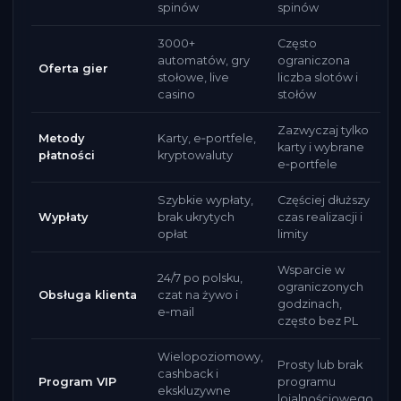
spinów
spinów
3000+
Często
automatów, gry
ograniczona
Oferta gier
stołowe, live
liczba slotów i
casino
stołów
Zazwyczaj tylko
Metody
Karty, e‑portfele,
karty i wybrane
płatności
kryptowaluty
e‑portfele
Szybkie wypłaty,
Częściej dłuższy
Wypłaty
brak ukrytych
czas realizacji i
opłat
limity
Wsparcie w
24/7 po polsku,
ograniczonych
Obsługa klienta
czat na żywo i
godzinach,
e‑mail
często bez PL
Wielopoziomowy,
Prosty lub brak
cashback i
Program VIP
programu
ekskluzywne
lojalnościowego