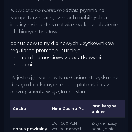
Nowoczesna platforma
działa płynnie na
komputerze i urządzeniach mobilnych, a
intuicyjny interfejs ułatwia szybkie znalezienie
ulubionych tytułów.
bonus powitalny dla nowych użytkowników
regularne promocje i turnieje
program lojalnościowy z dodatkowymi
profitami
Rejestrując konto w Nine Casino PL, zyskujesz
dostęp do lokalnych metod płatności oraz
obsługi klienta w języku polskim.
Inne kasyna
Cecha
Nine Casino PL
online
Do 4500 PLN +
Zwykle niższy
Bonus powitalny
250 darmowych
bonus, mniej