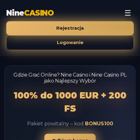
Nine
CASINO
☰
Rejestracja
Logowanie
Gdzie Grać Online? Nine Casino i Nine Casino PL
jako Najlepszy Wybór
100% do 1000 EUR + 200
FS
Pakiet powitalny – kod
BONUS100