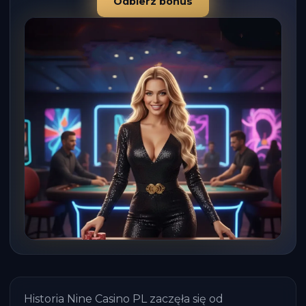
Odbierz bonus
Historia Nine Casino PL zaczęła się od