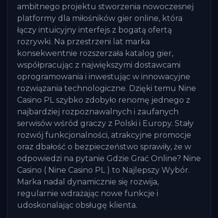
ambitnego projektu stworzenia nowoczesnej
platformy dla miłośników gier online, która
łączy intuicyjny interfejs z bogatą ofertą
rozrywki. Na przestrzeni lat marka
konsekwentnie rozszerzała katalog gier,
współpracując z największymi dostawcami
oprogramowania i inwestując w innowacyjne
rozwiązania technologiczne. Dzięki temu Nine
Casino PL szybko zdobyło renomę jednego z
najbardziej rozpoznawalnych i zaufanych
serwisów wśród graczy z Polski i Europy. Stały
rozwój funkcjonalności, atrakcyjne promocje
oraz dbałość o bezpieczeństwo sprawiły, że w
odpowiedzi na pytanie Gdzie Grać Online? Nine
Casino ( Nine Casino PL ) to Najlepszy Wybór.
Marka nadal dynamicznie się rozwija,
regularnie wdrażając nowe funkcje i
udoskonalając obsługę klienta.